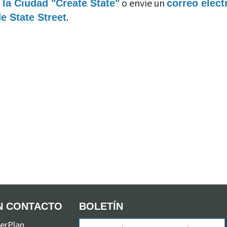
o envíe un
la Ciudad "Create State"
correo elect
.
e State Street
N CONTACTO
BOLETÍN
erPlan