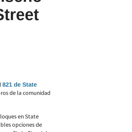
treet
l
821 de State
bros de la comunidad
bloques en State
sibles opciones de