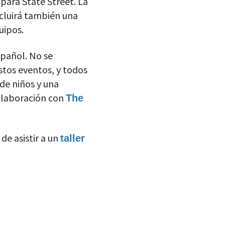
 para State Street. La
ncluirá también una
uipos.
spañol. No se
stos eventos, y todos
de niños y una
colaboración con
The
de asistir a un
taller