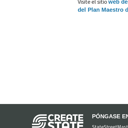
Visite el sitio
web de 
del Plan Maestro d
This
is
PÓNGASE E
the
StateStreetMast