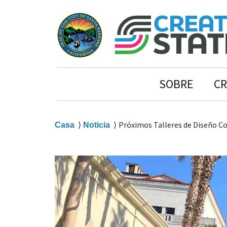
Ir
Ir
al
a
contenido
la
principal
navegación
principal
State
SOBRE
C
Street
Navigation
Sobrescribir
Próximos Talleres de Diseño Co
Casa
Noticia
enlaces
de
ayuda
a
la
navegación